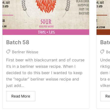
Batch 58
Bat
Berliner Weisse
Be
First beer with blackcurrant and of course
Under
it’s in a berliner weisse recipe. When I
rikti
decided to do this beer I wanted to keep
dem 
the “regular” berliner weisse recipe and
bra 
just add...
vilke
Read More
Re