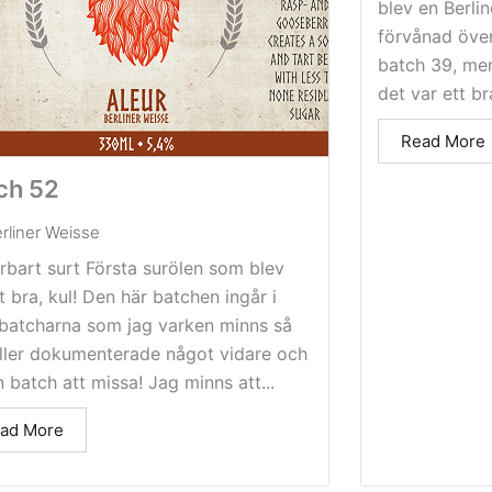
blev en Berlin
förvånad över
batch 39, men
det var ett bra
Read More
ch 52
rliner Weisse
bart surt Första surölen som blev
gt bra, kul! Den här batchen ingår i
batcharna som jag varken minns så
eller dokumenterade något vidare och
n batch att missa! Jag minns att...
ad More