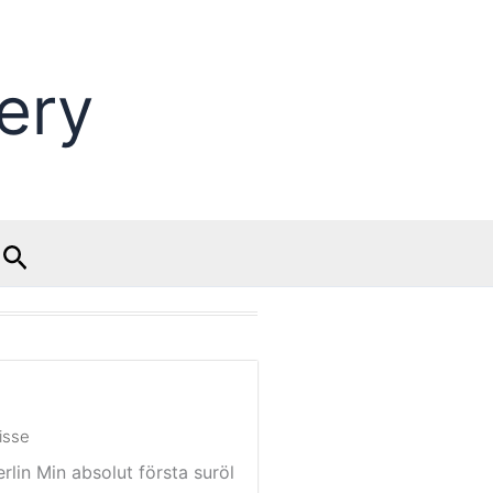
ery
Search
isse
rlin Min absolut första suröl