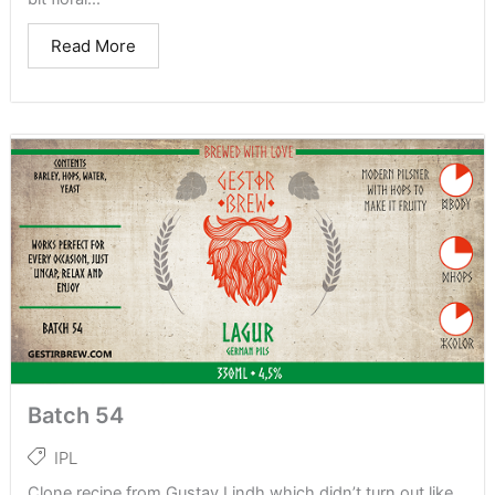
Read More
Batch 54
IPL
Clone recipe from Gustav Lindh which didn’t turn out like