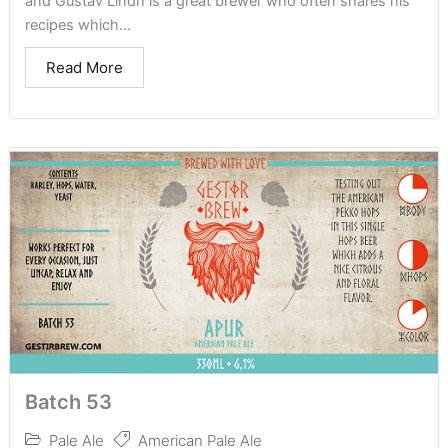
and Gustav Lindh is a great brewer who often shares his
recipes which...
Read More
Batch 53
Pale Ale
American Pale Ale