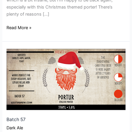
which is a bit insane, but I’m happy to be back again,
especially with this Christmas themed porter! There’s
plenty of reasons […]
Read More »
Batch
57
Batch 57
Dark Ale