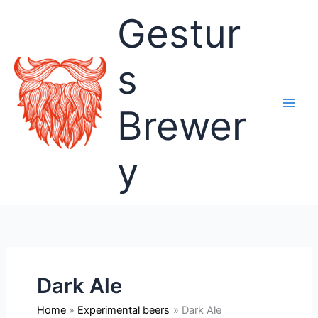
Skip
Gestur
to
content
s
Brewer
y
Dark Ale
Home
Experimental beers
Dark Ale