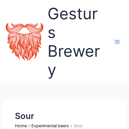
Skip
Gestur
to
content
s
Brewer
y
Sour
Home
Experimental beers
Sour